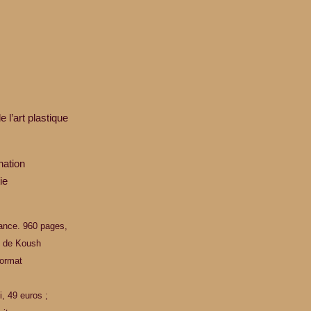
e l’art plastique
nation
ie
rance. 960 pages,
ns de Koush
format
, 49 euros ;