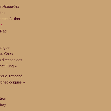
r Antiquities
ion
cette édition
 :
iPad,
langue
 au C
nrs
a direction des
anat Fung ».
tique, rattaché
 archéologiques »
teur
tory