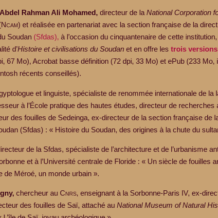
 Abdel Rahman Ali Mohamed,
directeur de la
National Corporation fo
(N
cam
) et réalisée en partenariat avec la section française de la direct
 du Soudan
(Sfdas),
à l’occasion du cinquantenaire de cette institution, 
lité d’
Histoire et civilisations du Soudan
et en offre les
trois versions
i, 67 Mo), Acrobat basse définition (72 dpi, 33 Mo) et ePub (233 Mo, 
tosh récents conseillés).
yptologue et linguiste, spécialiste de renommée internationale de la 
sseur à l’École pratique des hautes études, directeur de recherches
teur des fouilles de Sedeinga, ex-directeur de la section française de l
Soudan (Sfdas) : « Histoire du Soudan, des origines à la chute du sult
irecteur de la Sfdas, spécialiste de l’archi­tecture et de l’urbanisme an
­Sorbonne et à l’Université centrale de Floride : « Un siècle de fouilles
e de Méroé, un monde urbain ».
igny,
chercheur au C
nrs
, enseignant à la Sorbonne-Paris IV,
ex-direc
recteur des fouilles de Saï, attaché au
National Museum of Natural ­His
 L’île de Saï, joyau archéologique ».