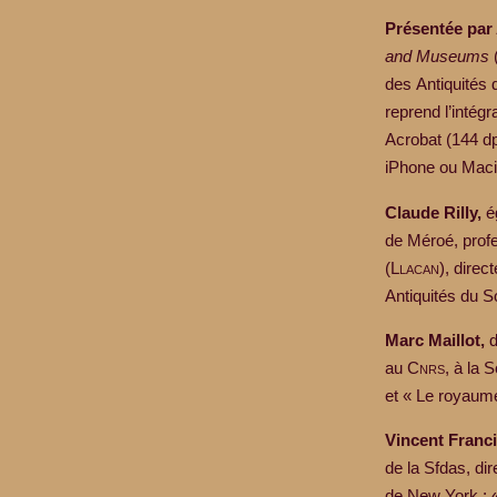
Présentée par
and Museums
des Antiquités
reprend l’intégra
Acrobat (144 dp
iPhone ou Macin
Claude Rilly,
ég
de Méroé, profe
(L
lacan
), direc
Antiquités du ­
Marc Maillot,
d
au C
nrs
, à la 
et « Le royaum
Vincent ­Franc
de la Sfdas, di
de New York : «