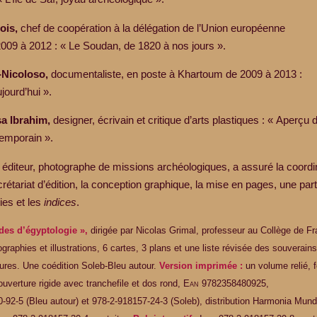
ois,
chef de coopération à la délégation de l’Union européenne
009 à 2012 : « Le Soudan, de 1820 à nos jours ».
-Nicoloso,
documentaliste, en poste à Khartoum de 2009 à 2013 :
ourd’hui ».
 Ibrahim,
designer, écrivain et critique d’arts plastiques : « Aperçu d
emporain ».
éditeur, photographe de missions archéologiques, a assuré la coordi
ecrétariat d’édition, la conception graphique, la mise en pages, une part
ies et les
indices
.
udes d’égyptologie »,
dirigée par Nicolas Grimal, professeur au Collège de F
graphies et illustrations, 6 cartes, 3 plans et une liste révisée des souverai
tures. Une coédition Soleb-Bleu autour.
Version imprimée :
un volume relié, 
verture rigide avec tranchefile et dos rond,
E
an
9782358480925
,
0-92-5
(Bleu autour) et
978-2-918157-24-3
(Soleb), distribution Harmonia Mundi