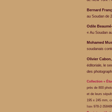
Bernard Franç
au Soudan de 2
Odile Beaumé
« Au Soudan auj
Mohamed Musa
soudanais cont
Olivier Cabon,
éditoriale, le s
des photograph
Collection « Ét
près de 800 photo
et de leurs sépul
195 x 245 mm, cou
I
sbn
978-2-35848