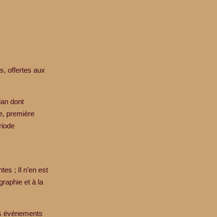
s, offertes aux
dan dont
e, première
riode
es ; Il n’en est
graphie et à la
les événements