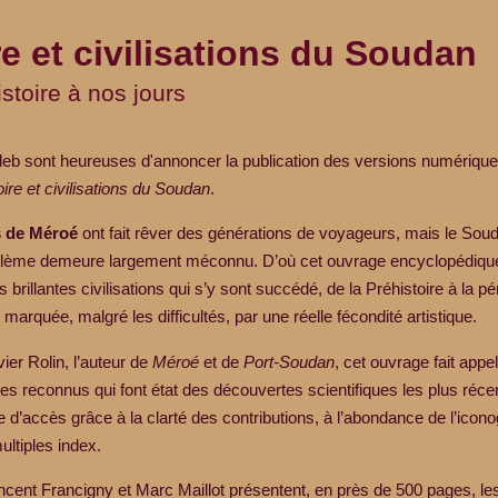
re et civilisations du Soudan
istoire à nos jours
leb sont heureuses d'annoncer la publication des versions numérique
oire et civilisations du Soudan
.
s de Méroé
ont fait rêver des générations de voyageurs, mais le Sou
mblème demeure largement méconnu. D’où cet ouvrage encyclopédiqu
 brillantes civilisations qui s’y sont succédé, de la Préhistoire à la pé
arquée, malgré les difficultés, par une réelle fécondité artistique.
ier Rolin, l’auteur de
Méroé
et de
Port-Soudan
, cet ouvrage fait appel
es reconnus qui font état des découvertes scientifiques les plus récent
e d’accès grâce à la clarté des contributions, à l’abondance de l’icono
ultiples index.
incent Francigny et Marc Maillot présentent, en près de 500 pages, 