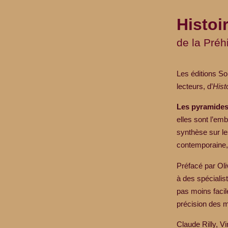
Histoi
de la Préh
Les éditions So
lecteurs, d’
Hist
Les pyramide
elles sont l’e
synthèse sur les
contemporaine, m
Préfacé par Oliv
à des spécialist
pas moins facil
précision des m
Claude Rilly, V