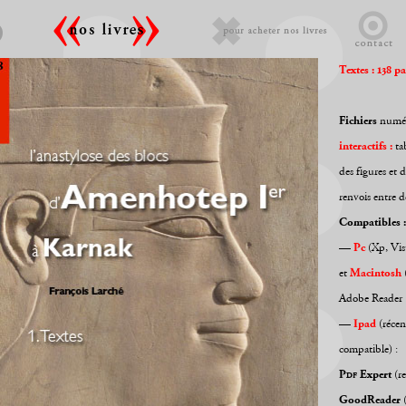
Textes : 138 pa
Fichiers
numér
interactifs :
tab
des figures et 
renvois entre 
Compatibles :
—
Pc
(Xp, Vis
et
Macintosh
(
Adobe Reader (
—
Ipad
(récen
compatible) :
Pdf
Expert
(r
GoodReader