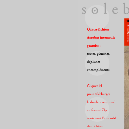
Qaatre fichiers
Acrobat interactifs
gratuits
:
textes, planches,
dépliants
et compléments.
Cliquez ici
pour télécharger
le dossier compressé
au format Zip
contenant l’ensemble
des fichiers.