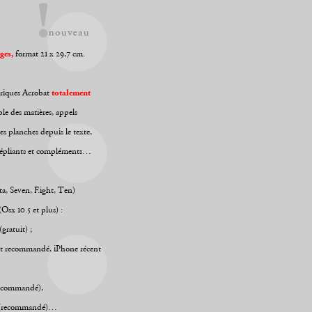
ges,
format 21 x 29,7 cm.
iques Acrobat
totalement
le des matières, appels
des planches depuis le texte,
dépliants et compléments…
ta, Seven, Eight, Ten)
Osx 10.5 et plus) :
gratuit) ;
t recommandé, iPhone récent
ecommandé),
(recommandé)…